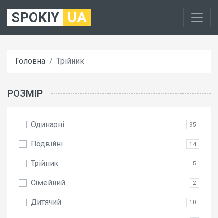
SPOKIY
UA
Головна
Трійник
РОЗМІР
Одинарні
95
Подвійні
14
Трійник
5
Сімейний
2
Дитячий
10