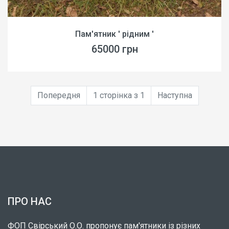
Пам'ятник ' рідним '
65000 грн
Попередня
1 сторінка з 1
Наступна
ПРО НАС
ФОП Свірський О.О. пропонує пам'ятники із різних