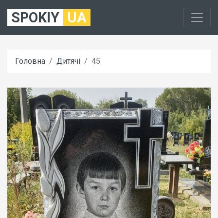
SPOKIY
UA
Головна
Дитячі
45